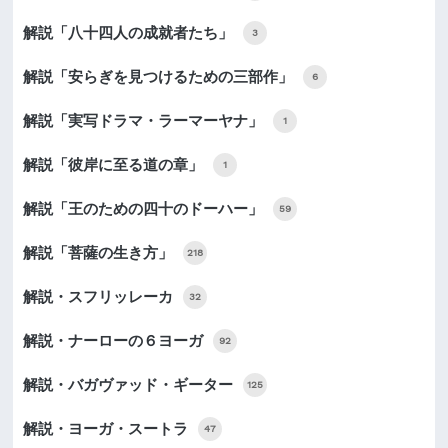
解説「八十四人の成就者たち」
3
解説「安らぎを見つけるための三部作」
6
解説「実写ドラマ・ラーマーヤナ」
1
解説「彼岸に至る道の章」
1
解説「王のための四十のドーハー」
59
解説「菩薩の生き方」
218
解説・スフリッレーカ
32
解説・ナーローの６ヨーガ
92
解説・バガヴァッド・ギーター
125
解説・ヨーガ・スートラ
47