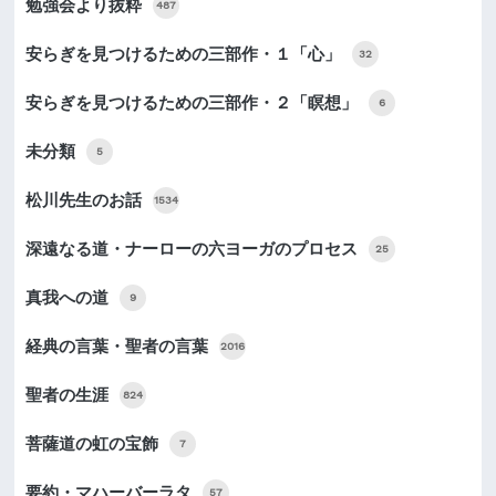
勉強会より抜粋
487
安らぎを見つけるための三部作・１「心」
32
安らぎを見つけるための三部作・２「瞑想」
6
未分類
5
松川先生のお話
1534
深遠なる道・ナーローの六ヨーガのプロセス
25
真我への道
9
経典の言葉・聖者の言葉
2016
聖者の生涯
824
菩薩道の虹の宝飾
7
要約・マハーバーラタ
57