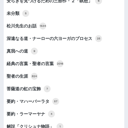
安らぎを見つけるための三部作・２「瞑想」
6
未分類
5
松川先生のお話
1534
深遠なる道・ナーローの六ヨーガのプロセス
25
真我への道
9
経典の言葉・聖者の言葉
2016
聖者の生涯
824
菩薩道の虹の宝飾
7
要約・マハーバーラタ
57
要約・ラーマーヤナ
4
解説「クリシュナ物語」
1