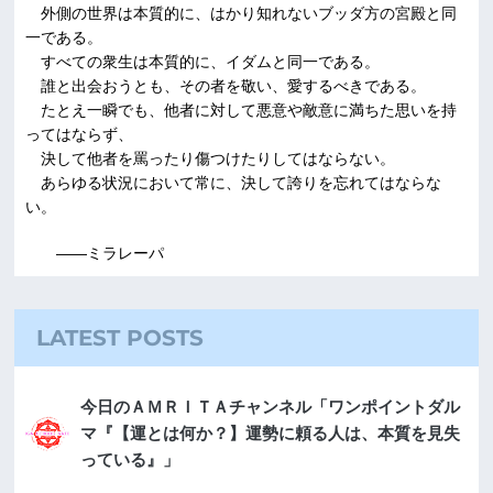
外側の世界は本質的に、はかり知れないブッダ方の宮殿と同
一である。
すべての衆生は本質的に、イダムと同一である。
誰と出会おうとも、その者を敬い、愛するべきである。
たとえ一瞬でも、他者に対して悪意や敵意に満ちた思いを持
ってはならず、
決して他者を罵ったり傷つけたりしてはならない。
あらゆる状況において常に、決して誇りを忘れてはならな
い。
――ミラレーパ
LATEST POSTS
今日のＡＭＲＩＴＡチャンネル「ワンポイントダル
マ『【運とは何か？】運勢に頼る人は、本質を見失
っている』」