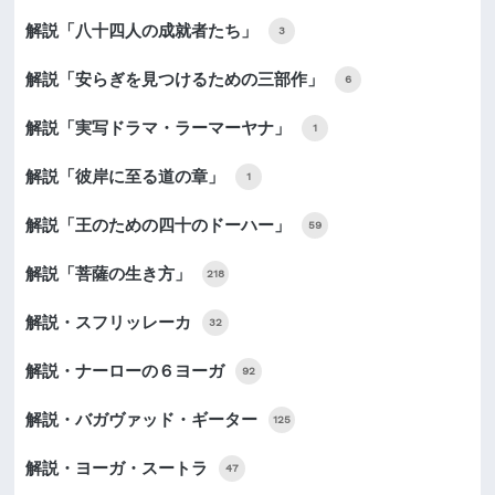
解説「八十四人の成就者たち」
3
解説「安らぎを見つけるための三部作」
6
解説「実写ドラマ・ラーマーヤナ」
1
解説「彼岸に至る道の章」
1
解説「王のための四十のドーハー」
59
解説「菩薩の生き方」
218
解説・スフリッレーカ
32
解説・ナーローの６ヨーガ
92
解説・バガヴァッド・ギーター
125
解説・ヨーガ・スートラ
47