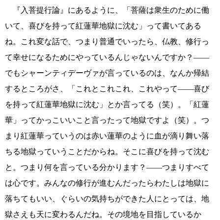
『入菩提行論』にあるように、「菩薩は衆生のために働
いて、喜びを持って紅蓮華地獄に沈む」って書いてある
ね。これ変な話で、つまり普通でいったら、仏教、修行っ
て幸せになるためにやっているんじゃないんですか？――
でもシャーンティデーヴァが言っているのは、なんか帰結
するところがさ、「これとこれこれ、これやって――喜び
を持って紅蓮華地獄に沈む」とか言ってる（笑）。「紅蓮
華」ってかっこいいこと言ったって地獄ですよ（笑）。つ
まり紅蓮華っていうのは赤い蓮華のように血が滴り舞い落
ちる地獄っていうことだからね。そこに喜びを持って沈む
と。つまり何を言っている分かります？――つまりすべて
は心です。みんなの修行が進むんだったらわたしは地獄に
落ちてもいい、ぐらいの気持ちができた人にとっては、地
獄さえも天に変わるんだね。その境地を目指しているか