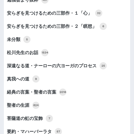
安らぎを見つけるための三部作・１「心」
32
安らぎを見つけるための三部作・２「瞑想」
6
未分類
5
松川先生のお話
1534
深遠なる道・ナーローの六ヨーガのプロセス
25
真我への道
9
経典の言葉・聖者の言葉
2016
聖者の生涯
824
菩薩道の虹の宝飾
7
要約・マハーバーラタ
57