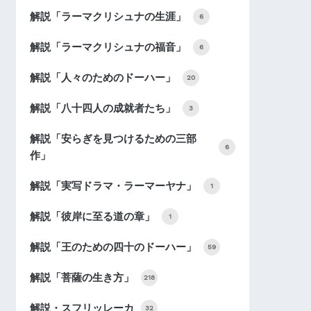
解説「ラーマクリシュナの生涯」
6
解説「ラーマクリシュナの福音」
6
解説「人々のためのドーハー」
20
解説「八十四人の成就者たち」
3
解説「安らぎを見つけるための三部
6
作」
解説「実写ドラマ・ラーマーヤナ」
1
解説「彼岸に至る道の章」
1
解説「王のための四十のドーハー」
59
解説「菩薩の生き方」
218
解説・スフリッレーカ
32