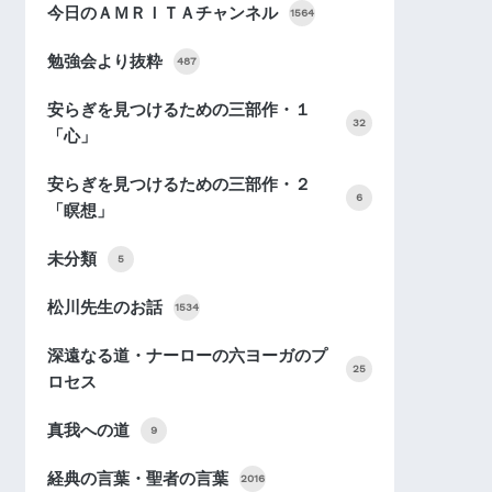
今日のＡＭＲＩＴＡチャンネル
1564
勉強会より抜粋
487
安らぎを見つけるための三部作・１
32
「心」
安らぎを見つけるための三部作・２
6
「瞑想」
未分類
5
松川先生のお話
1534
深遠なる道・ナーローの六ヨーガのプ
25
ロセス
真我への道
9
経典の言葉・聖者の言葉
2016