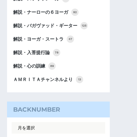
解説・ナーローの６ヨーガ
92
解説・バガヴァッド・ギーター
125
解説・ヨーガ・スートラ
47
解説・入菩提行論
78
解説・心の訓練
89
ＡＭＲＩＴＡチャンネルより
13
BACKNUMBER