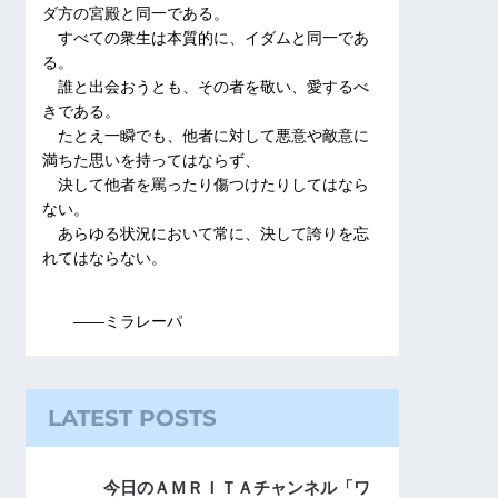
ダ方の宮殿と同一である。
すべての衆生は本質的に、イダムと同一であ
る。
誰と出会おうとも、その者を敬い、愛するべ
きである。
たとえ一瞬でも、他者に対して悪意や敵意に
満ちた思いを持ってはならず、
決して他者を罵ったり傷つけたりしてはなら
ない。
あらゆる状況において常に、決して誇りを忘
れてはならない。
――ミラレーパ
LATEST POSTS
今日のＡＭＲＩＴＡチャンネル「ワ