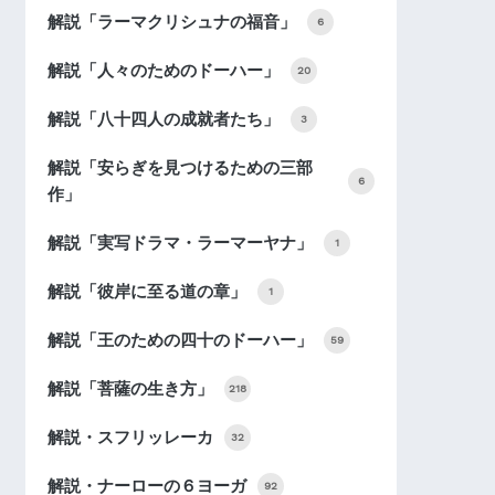
解説「ラーマクリシュナの福音」
6
解説「人々のためのドーハー」
20
解説「八十四人の成就者たち」
3
解説「安らぎを見つけるための三部
6
作」
解説「実写ドラマ・ラーマーヤナ」
1
解説「彼岸に至る道の章」
1
解説「王のための四十のドーハー」
59
解説「菩薩の生き方」
218
解説・スフリッレーカ
32
解説・ナーローの６ヨーガ
92