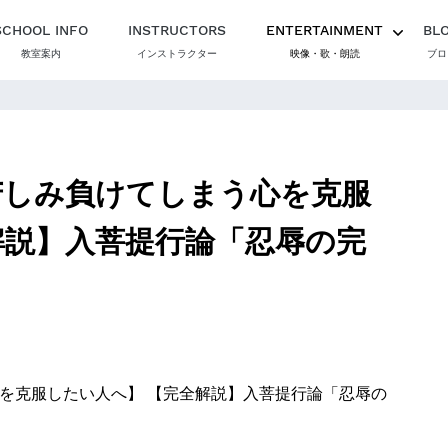
SCHOOL INFO
INSTRUCTORS
ENTERTAINMENT
BL
教室案内
インストラクター
映像・歌・朗読
ブロ
苦しみ負けてしまう心を克服
解説】入菩提行論「忍辱の完
心を克服したい人へ】 【完全解説】入菩提行論「忍辱の