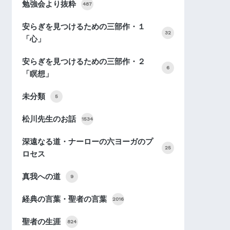
勉強会より抜粋
487
安らぎを見つけるための三部作・１
32
「心」
安らぎを見つけるための三部作・２
6
「瞑想」
未分類
5
松川先生のお話
1534
深遠なる道・ナーローの六ヨーガのプ
25
ロセス
真我への道
9
経典の言葉・聖者の言葉
2016
聖者の生涯
824