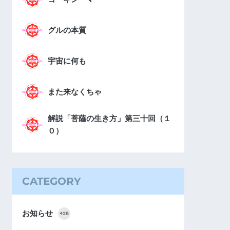
グルの本質
宇宙に何も
また来なくちゃ
解説「菩薩の生き方」第三十回（１
０）
CATEGORY
お知らせ
425