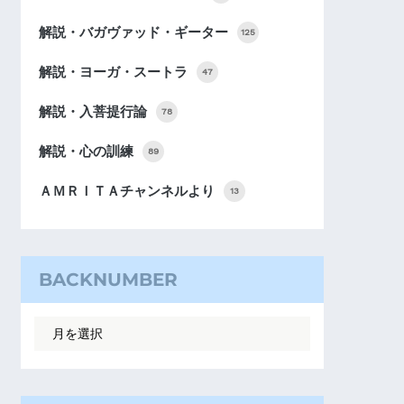
解説・バガヴァッド・ギーター
125
解説・ヨーガ・スートラ
47
解説・入菩提行論
78
解説・心の訓練
89
ＡＭＲＩＴＡチャンネルより
13
BACKNUMBER