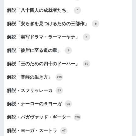
解説「八十四人の成就者たち」
3
解説「安らぎを見つけるための三部作」
6
解説「実写ドラマ・ラーマーヤナ」
1
解説「彼岸に至る道の章」
1
解説「王のための四十のドーハー」
59
解説「菩薩の生き方」
218
解説・スフリッレーカ
32
解説・ナーローの６ヨーガ
92
解説・バガヴァッド・ギーター
125
解説・ヨーガ・スートラ
47