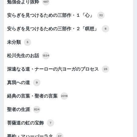
勉強会より抜粋
487
安らぎを見つけるための三部作・１「心」
32
安らぎを見つけるための三部作・２「瞑想」
6
未分類
5
松川先生のお話
1534
深遠なる道・ナーローの六ヨーガのプロセス
25
真我への道
9
経典の言葉・聖者の言葉
2016
聖者の生涯
824
菩薩道の虹の宝飾
7
要約・マハーバーラタ
57