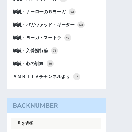
解説・ナーローの６ヨーガ
92
解説・バガヴァッド・ギーター
125
解説・ヨーガ・スートラ
47
解説・入菩提行論
78
解説・心の訓練
89
ＡＭＲＩＴＡチャンネルより
13
BACKNUMBER