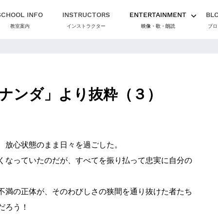
SCHOOL INFO
INSTRUCTORS
ENTERTAINMENT
BL
教室案内
インストラクター
映像・歌・朗読
ブロ
ナンダ」より抜粋（３）
、放心状態のまま日々を過ごした。
くなっていたのだが、すべてを振り払って忠実に自分の
不満の正体が、そのわびしさの狭間を通り抜けた者たち
だろう！