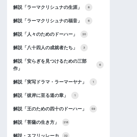
解説「ラーマクリシュナの生涯」
6
解説「ラーマクリシュナの福音」
6
解説「人々のためのドーハー」
20
解説「八十四人の成就者たち」
3
解説「安らぎを見つけるための三部
6
作」
解説「実写ドラマ・ラーマーヤナ」
1
解説「彼岸に至る道の章」
1
解説「王のための四十のドーハー」
59
解説「菩薩の生き方」
218
解説・スフリッレーカ
32