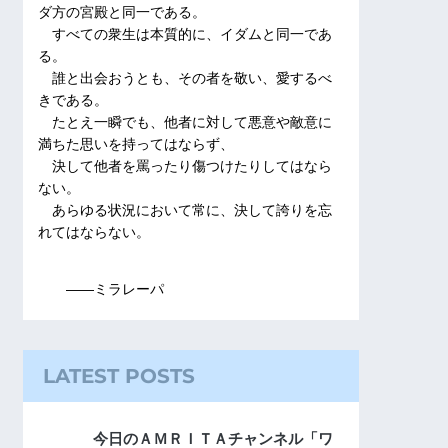
ダ方の宮殿と同一である。
すべての衆生は本質的に、イダムと同一であ
る。
誰と出会おうとも、その者を敬い、愛するべ
きである。
たとえ一瞬でも、他者に対して悪意や敵意に
満ちた思いを持ってはならず、
決して他者を罵ったり傷つけたりしてはなら
ない。
あらゆる状況において常に、決して誇りを忘
れてはならない。
――ミラレーパ
LATEST POSTS
今日のＡＭＲＩＴＡチャンネル「ワ