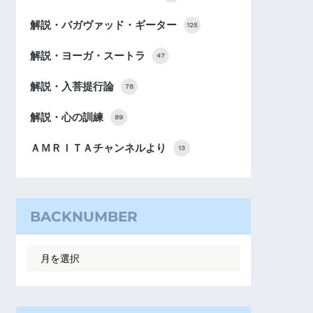
解説・バガヴァッド・ギーター
125
解説・ヨーガ・スートラ
47
解説・入菩提行論
78
解説・心の訓練
89
ＡＭＲＩＴＡチャンネルより
13
BACKNUMBER