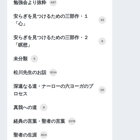
勉強会より抜粋
487
安らぎを見つけるための三部作・１
32
「心」
安らぎを見つけるための三部作・２
6
「瞑想」
未分類
5
松川先生のお話
1534
深遠なる道・ナーローの六ヨーガのプ
25
ロセス
真我への道
9
経典の言葉・聖者の言葉
2016
聖者の生涯
824