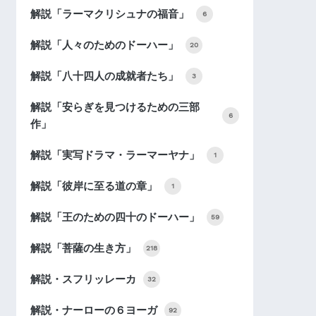
解説「ラーマクリシュナの福音」
6
解説「人々のためのドーハー」
20
解説「八十四人の成就者たち」
3
解説「安らぎを見つけるための三部
6
作」
解説「実写ドラマ・ラーマーヤナ」
1
解説「彼岸に至る道の章」
1
解説「王のための四十のドーハー」
59
解説「菩薩の生き方」
218
解説・スフリッレーカ
32
解説・ナーローの６ヨーガ
92