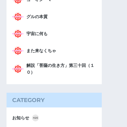
グルの本質
宇宙に何も
また来なくちゃ
解説「菩薩の生き方」第三十回（１
０）
CATEGORY
お知らせ
425