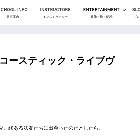
SCHOOL INFO
INSTRUCTORS
ENTERTAINMENT
BL
教室案内
インストラクター
映像・歌・朗読
ブロ
コースティック・ライブヴ
マ、縁ある法友たちに出会ったのだとしたら、