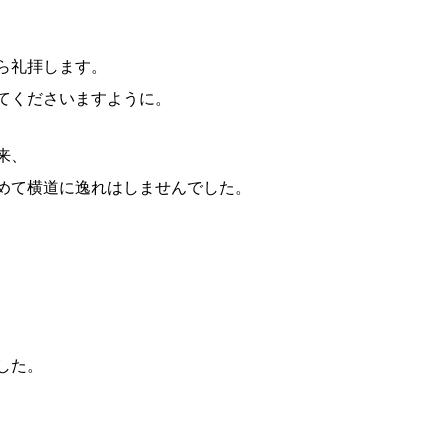
ら礼拝します。
てくださいますように。
来、
めて横道に逸れはしませんでした。
した。