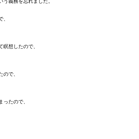
いう義務を忘れました。
で、
て瞑想したので、
たので、
まったので、