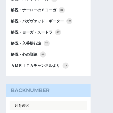
解説・ナーローの６ヨーガ
92
解説・バガヴァッド・ギーター
125
解説・ヨーガ・スートラ
47
解説・入菩提行論
78
解説・心の訓練
89
ＡＭＲＩＴＡチャンネルより
13
BACKNUMBER