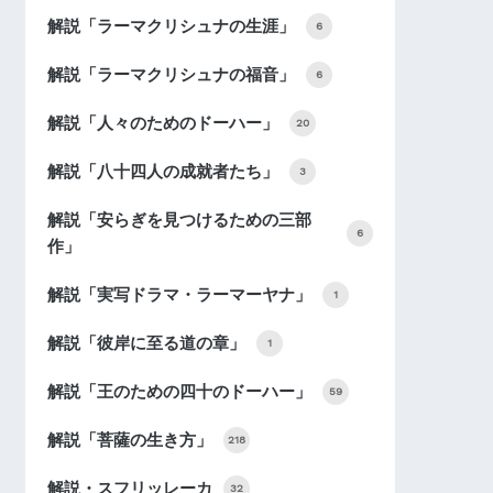
解説「ラーマクリシュナの生涯」
6
解説「ラーマクリシュナの福音」
6
解説「人々のためのドーハー」
20
解説「八十四人の成就者たち」
3
解説「安らぎを見つけるための三部
6
作」
解説「実写ドラマ・ラーマーヤナ」
1
解説「彼岸に至る道の章」
1
解説「王のための四十のドーハー」
59
解説「菩薩の生き方」
218
解説・スフリッレーカ
32