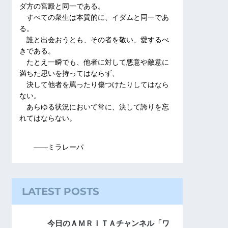
ダ方の宮殿と同一である。
すべての衆生は本質的に、イダムと同一であ
る。
誰と出会おうとも、その者を敬い、愛するべ
きである。
たとえ一瞬でも、他者に対して悪意や敵意に
満ちた思いを持ってはならず、
決して他者を罵ったり傷つけたりしてはなら
ない。
あらゆる状況において常に、決して誇りを忘
れてはならない。
――ミラレーパ
LATEST POSTS
今日のＡＭＲＩＴＡチャンネル「ワ