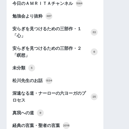
今日のＡＭＲＩＴＡチャンネル
1564
勉強会より抜粋
487
安らぎを見つけるための三部作・１
32
「心」
安らぎを見つけるための三部作・２
6
「瞑想」
未分類
5
松川先生のお話
1534
深遠なる道・ナーローの六ヨーガのプ
25
ロセス
真我への道
9
経典の言葉・聖者の言葉
2016