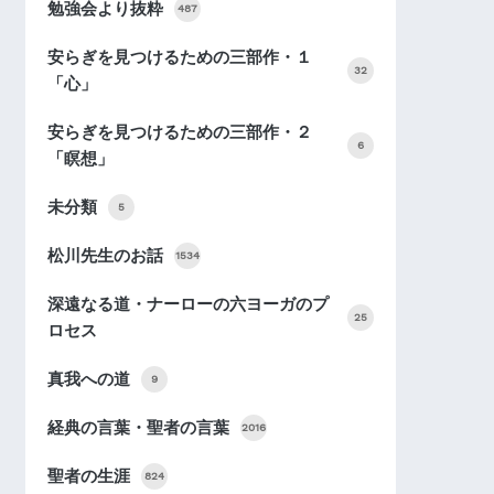
勉強会より抜粋
487
安らぎを見つけるための三部作・１
32
「心」
安らぎを見つけるための三部作・２
6
「瞑想」
未分類
5
松川先生のお話
1534
深遠なる道・ナーローの六ヨーガのプ
25
ロセス
真我への道
9
経典の言葉・聖者の言葉
2016
聖者の生涯
824