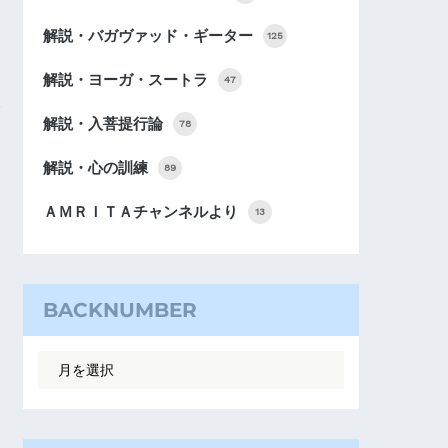
解説・バガヴァッド・ギーター
125
解説・ヨーガ・スートラ
47
解説・入菩提行論
78
解説・心の訓練
89
ＡＭＲＩＴＡチャンネルより
13
BACKNUMBER