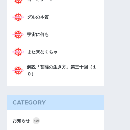
グルの本質
宇宙に何も
また来なくちゃ
解説「菩薩の生き方」第三十回（１
０）
CATEGORY
お知らせ
425