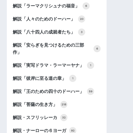
解説「ラーマクリシュナの福音」
6
解説「人々のためのドーハー」
20
解説「八十四人の成就者たち」
3
解説「安らぎを見つけるための三部
6
作」
解説「実写ドラマ・ラーマーヤナ」
1
解説「彼岸に至る道の章」
1
解説「王のための四十のドーハー」
59
解説「菩薩の生き方」
218
解説・スフリッレーカ
32
解説・ナーローの６ヨーガ
92