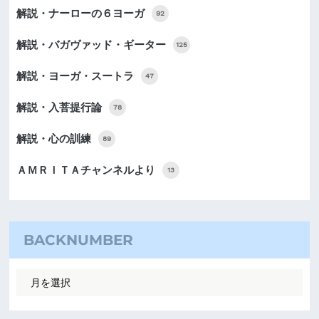
解説・ナーローの６ヨーガ
92
解説・バガヴァッド・ギーター
125
解説・ヨーガ・スートラ
47
解説・入菩提行論
78
解説・心の訓練
89
ＡＭＲＩＴＡチャンネルより
13
BACKNUMBER