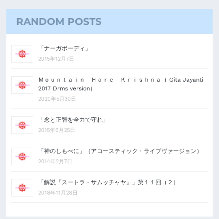
RANDOM POSTS
「ナーガボーディ」
2015年12月7日
Ｍｏｕｎｔａｉｎ Ｈａｒｅ Ｋｒｉｓｈｎａ（ Gita Jayanti
2017 Drms version）
2020年5月30日
「念と正智を全力で守れ」
2015年6月25日
「神のしもべに」（アコースティック・ライブヴァージョン）
2014年2月7日
「解説『スートラ・サムッチャヤ』」第１１回（２）
2018年11月28日