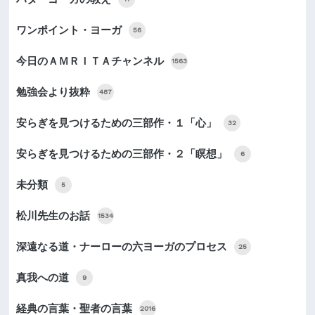
ワンポイント・ヨーガ
56
今日のＡＭＲＩＴＡチャンネル
1563
勉強会より抜粋
487
安らぎを見つけるための三部作・１「心」
32
安らぎを見つけるための三部作・２「瞑想」
6
未分類
5
松川先生のお話
1534
深遠なる道・ナーローの六ヨーガのプロセス
25
真我への道
9
経典の言葉・聖者の言葉
2016