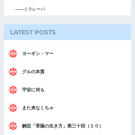
――ミラレーパ
LATEST POSTS
ヨーギン・マー
グルの本質
宇宙に何も
また来なくちゃ
解説「菩薩の生き方」第三十回（１０）