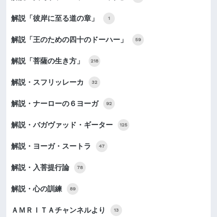
解説「彼岸に至る道の章」
1
解説「王のための四十のドーハー」
59
解説「菩薩の生き方」
218
解説・スフリッレーカ
32
解説・ナーローの６ヨーガ
92
解説・バガヴァッド・ギーター
125
解説・ヨーガ・スートラ
47
解説・入菩提行論
78
解説・心の訓練
89
ＡＭＲＩＴＡチャンネルより
13