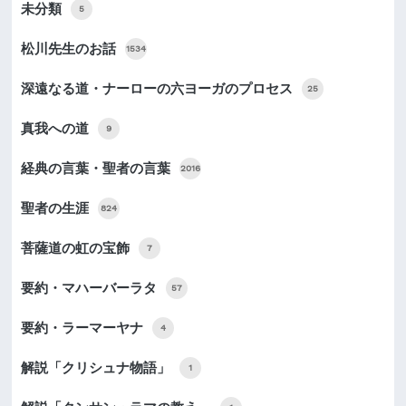
未分類
5
松川先生のお話
1534
深遠なる道・ナーローの六ヨーガのプロセス
25
真我への道
9
経典の言葉・聖者の言葉
2016
聖者の生涯
824
菩薩道の虹の宝飾
7
要約・マハーバーラタ
57
要約・ラーマーヤナ
4
解説「クリシュナ物語」
1