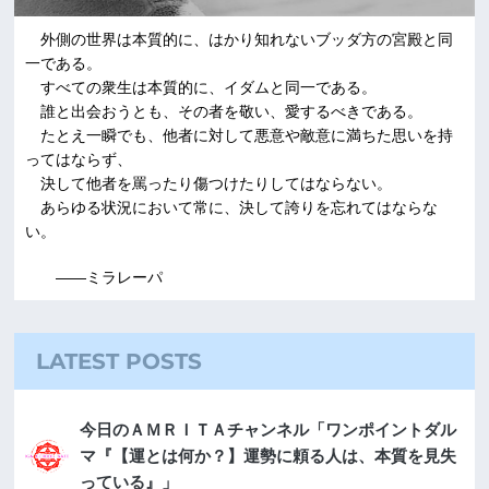
外側の世界は本質的に、はかり知れないブッダ方の宮殿と同
一である。
すべての衆生は本質的に、イダムと同一である。
誰と出会おうとも、その者を敬い、愛するべきである。
たとえ一瞬でも、他者に対して悪意や敵意に満ちた思いを持
ってはならず、
決して他者を罵ったり傷つけたりしてはならない。
あらゆる状況において常に、決して誇りを忘れてはならな
い。
――ミラレーパ
LATEST POSTS
今日のＡＭＲＩＴＡチャンネル「ワンポイントダル
マ『【運とは何か？】運勢に頼る人は、本質を見失
っている』」