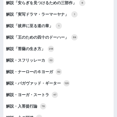
解説「安らぎを見つけるための三部作」
6
解説「実写ドラマ・ラーマーヤナ」
1
解説「彼岸に至る道の章」
1
解説「王のための四十のドーハー」
59
解説「菩薩の生き方」
218
解説・スフリッレーカ
32
解説・ナーローの６ヨーガ
92
解説・バガヴァッド・ギーター
125
解説・ヨーガ・スートラ
47
解説・入菩提行論
78