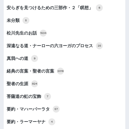
安らぎを見つけるための三部作・２「瞑想」
6
未分類
5
松川先生のお話
1534
深遠なる道・ナーローの六ヨーガのプロセス
25
真我への道
9
経典の言葉・聖者の言葉
2016
聖者の生涯
824
菩薩道の虹の宝飾
7
要約・マハーバーラタ
57
要約・ラーマーヤナ
4