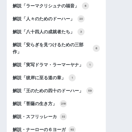
解説「ラーマクリシュナの福音」
6
解説「人々のためのドーハー」
20
解説「八十四人の成就者たち」
3
解説「安らぎを見つけるための三部
6
作」
解説「実写ドラマ・ラーマーヤナ」
1
解説「彼岸に至る道の章」
1
解説「王のための四十のドーハー」
59
解説「菩薩の生き方」
218
解説・スフリッレーカ
32
解説・ナーローの６ヨーガ
92