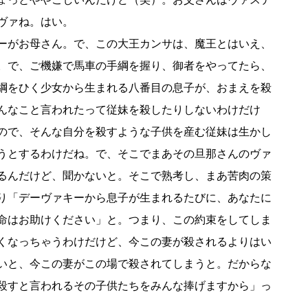
ヴァね。はい。
ーがお母さん。で、この大王カンサは、魔王とはいえ、
。で、ご機嫌で馬車の手綱を握り、御者をやってたら、
綱をひく少女から生まれる八番目の息子が、おまえを殺
んなこと言われたって従妹を殺したりしないわけだけ
ので、そんな自分を殺すような子供を産む従妹は生かし
うとするわけだね。で、そこでまあその旦那さんのヴァ
るんだけど、聞かないと。そこで熟考し、まあ苦肉の策
り「デーヴァキーから息子が生まれるたびに、あなたに
命はお助けください」と。つまり、この約束をしてしま
くなっちゃうわけだけど、今この妻が殺されるよりはい
いと、今この妻がこの場で殺されてしまうと。だからな
殺すと言われるその子供たちをみんな捧げますから」っ