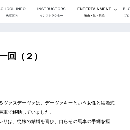
SCHOOL INFO
INSTRUCTORS
ENTERTAINMENT
BL
教室案内
インストラクター
映像・歌・朗読
ブロ
一回（２）
るヴァスデーヴァは、デーヴァキーという女性と結婚式
馬車で移動していました。
ンサは、従妹の結婚を喜び、自らその馬車の手綱を握