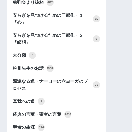
勉強会より抜粋
487
安らぎを見つけるための三部作・１
32
「心」
安らぎを見つけるための三部作・２
6
「瞑想」
未分類
5
松川先生のお話
1534
深遠なる道・ナーローの六ヨーガのプ
25
ロセス
真我への道
9
経典の言葉・聖者の言葉
2016
聖者の生涯
824