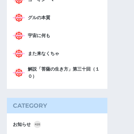
グルの本質
宇宙に何も
また来なくちゃ
解説「菩薩の生き方」第三十回（１
０）
CATEGORY
お知らせ
425