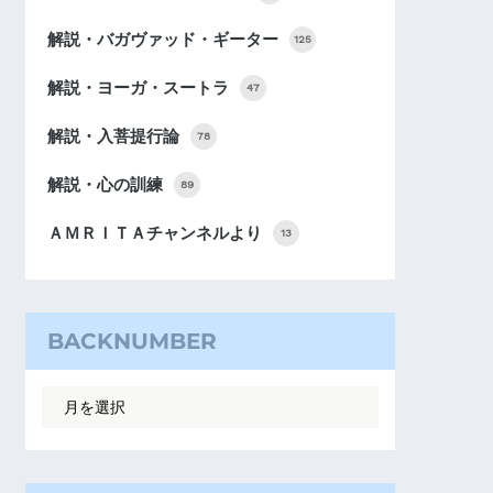
解説・バガヴァッド・ギーター
125
解説・ヨーガ・スートラ
47
解説・入菩提行論
78
解説・心の訓練
89
ＡＭＲＩＴＡチャンネルより
13
BACKNUMBER